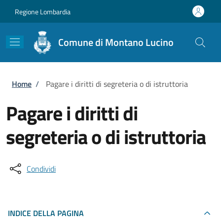
Salta al contenuto principale
Skip to footer content
Regione Lombardia
Comune di Montano Lucino
Briciole di pane
Home
/
Pagare i diritti di segreteria o di istruttoria
Pagare i diritti di
segreteria o di istruttoria
Condividi
INDICE DELLA PAGINA