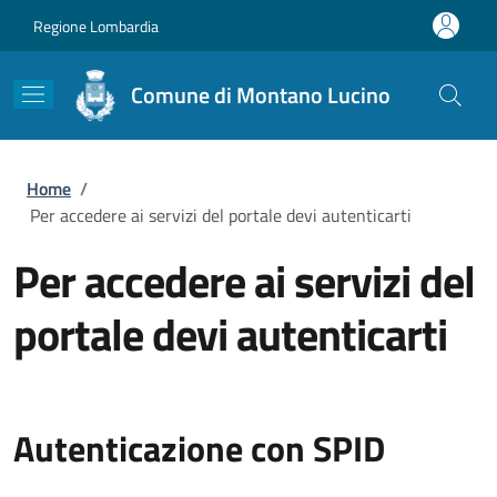
Salta al contenuto principale
Skip to footer content
Regione Lombardia
Comune di Montano Lucino
Briciole di pane
Home
/
Per accedere ai servizi del portale devi autenticarti
Per accedere ai servizi del
portale devi autenticarti
Autenticazione con SPID