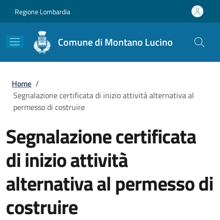
Salta al contenuto principale
Skip to footer content
Regione Lombardia
Comune di Montano Lucino
Briciole di pane
Home
/
Segnalazione certificata di inizio attività alternativa al
permesso di costruire
Segnalazione certificata
di inizio attività
alternativa al permesso di
costruire