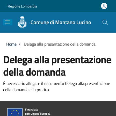
Salta al contenuto principale
Skip to footer content
Regione Lombardia
Comune di Montano Lucino
Briciole di pane
Home
/
Delega alla presentazione della domanda
Delega alla presentazione
della domanda
È necessario allegare il documento Delega alla presentazione
della domanda alla pratica.