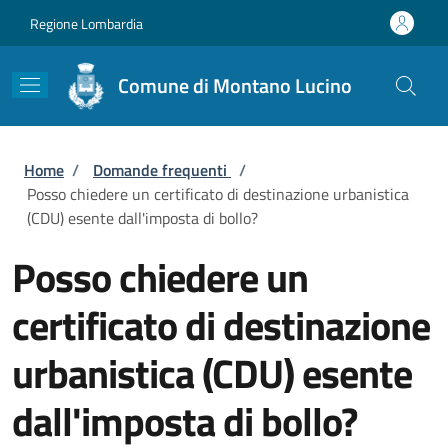
Salta al contenuto principale
Skip to footer content
Regione Lombardia
Comune di Montano Lucino
Briciole di pane
Home
/
Domande frequenti
/
Posso chiedere un certificato di destinazione urbanistica
(CDU) esente dall'imposta di bollo?
Posso chiedere un
certificato di destinazione
urbanistica (CDU) esente
dall'imposta di bollo?