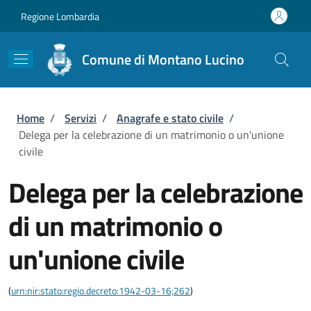
Salta al contenuto principale
Skip to footer content
Regione Lombardia
Comune di Montano Lucino
Briciole di pane
Home
/
Servizi
/
Anagrafe e stato civile
/
Delega per la celebrazione di un matrimonio o un'unione
civile
Delega per la celebrazione
di un matrimonio o
un'unione civile
(
urn:nir:stato:regio.decreto:1942-03-16;262
)