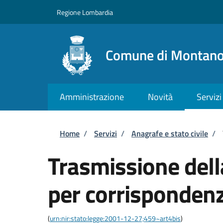
Salta al contenuto principale
Skip to footer content
Regione Lombardia
Comune di Montano
Amministrazione
Novità
Servizi
Briciole di pane
Home
/
Servizi
/
Anagrafe e stato civile
/
Trasmissione del
per corrispondenz
(
urn:nir:stato:legge:2001-12-27;459~art4bis
)