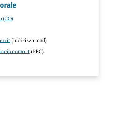
torale
o (CO)
o.it
(Indirizzo mail)
ncia.como.it
(PEC)