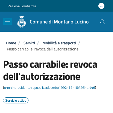
Salta al contenuto principale
Skip to footer content
Regione Lombardia
Comune di Montano Lucino
Briciole di pane
Home
/
Servizi
/
Mobilità e trasporti
/
Passo carrabile: revoca dell'autorizzazione
Passo carrabile: revoca
dell'autorizzazione
(
urn:nir:presidente.repubblica:decreto:1992-12-16;495~art46
)
Servizio attivo