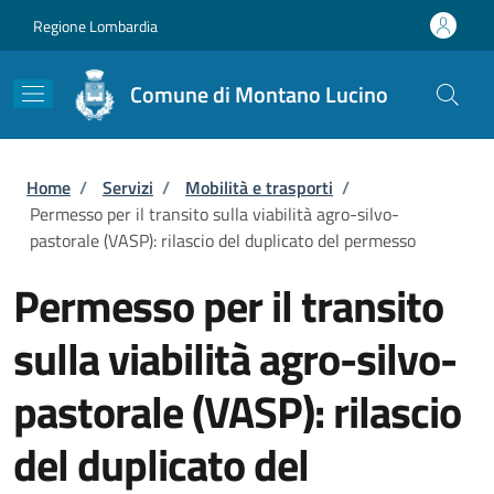
Salta al contenuto principale
Skip to footer content
Regione Lombardia
Comune di Montano Lucino
Briciole di pane
Home
/
Servizi
/
Mobilità e trasporti
/
Permesso per il transito sulla viabilità agro-silvo-
pastorale (VASP): rilascio del duplicato del permesso
Permesso per il transito
sulla viabilità agro-silvo-
pastorale (VASP): rilascio
del duplicato del