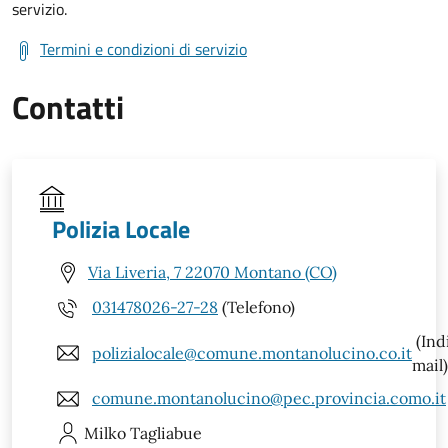
servizio.
Termini e condizioni di servizio
Contatti
Polizia Locale
Via Liveria, 7 22070 Montano (CO)
031478026-27-28
(Telefono)
(Ind
polizialocale@comune.montanolucino.co.it
mail)
comune.montanolucino@pec.provincia.como.it
Milko
Tagliabue