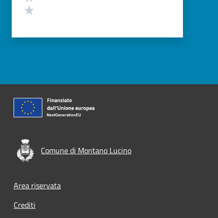
Valuta 1 stelle su 5
Comune di Montano Lucino
Footer menu
Area riservata
Crediti