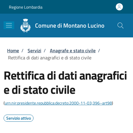
Salta al contenuto principale
Skip to footer content
Regione Lombardia
Comune di Montano Lucino
Briciole di pane
Home
/
Servizi
/
Anagrafe e stato civile
/
Rettifica di dati anagrafici e di stato civile
Rettifica di dati anagrafici
e di stato civile
(
urn:nir:presidente.repubblica:decreto:2000-11-03;396~art98
)
Servizio attivo