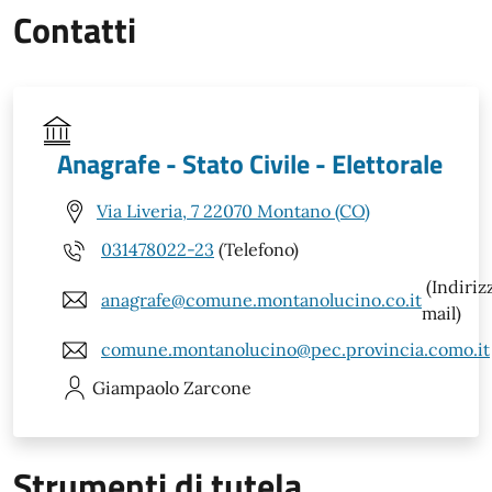
Contatti
Anagrafe - Stato Civile - Elettorale
Via Liveria, 7 22070 Montano (CO)
031478022-23
(Telefono)
(Indiriz
anagrafe@comune.montanolucino.co.it
mail)
comune.montanolucino@pec.provincia.como.it
Giampaolo
Zarcone
Strumenti di tutela