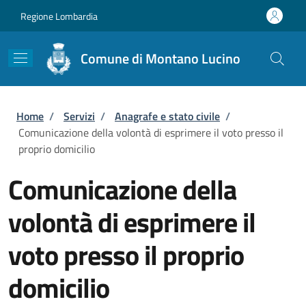
Salta al contenuto principale
Skip to footer content
Regione Lombardia
Comune di Montano Lucino
Briciole di pane
Home
/
Servizi
/
Anagrafe e stato civile
/
Comunicazione della volontà di esprimere il voto presso il
proprio domicilio
Comunicazione della
volontà di esprimere il
voto presso il proprio
domicilio