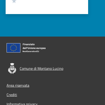
Valuta 1 stelle su 5
Comune di Montano Lucino
Footer menu
Area riservata
Crediti
Informativa privacy