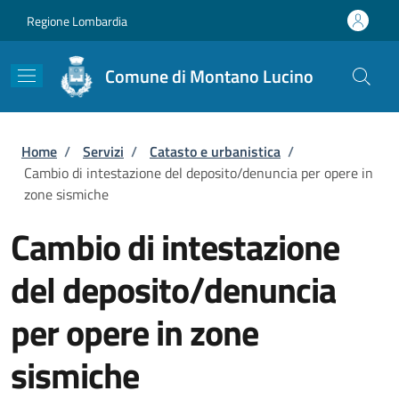
Salta al contenuto principale
Skip to footer content
Regione Lombardia
Comune di Montano Lucino
Briciole di pane
Home
/
Servizi
/
Catasto e urbanistica
/
Cambio di intestazione del deposito/denuncia per opere in
zone sismiche
Cambio di intestazione
del deposito/denuncia
per opere in zone
sismiche