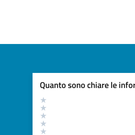
Quanto sono chiare le info
Valutazione
Valuta 5 stelle su 5
Valuta 4 stelle su 5
Valuta 3 stelle su 5
Valuta 2 stelle su 5
Valuta 1 stelle su 5