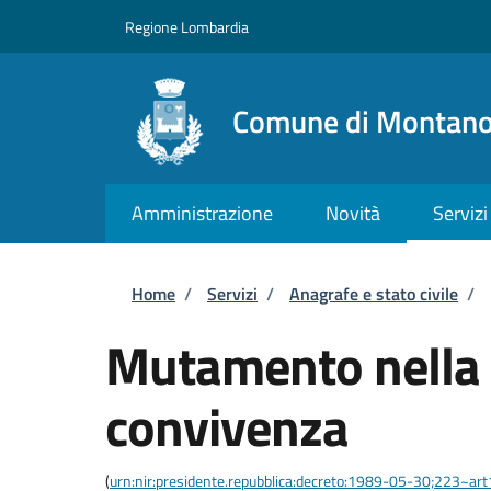
Salta al contenuto principale
Skip to footer content
Regione Lombardia
Comune di Montano
Amministrazione
Novità
Servizi
Briciole di pane
Home
/
Servizi
/
Anagrafe e stato civile
/
Mutamento nella 
convivenza
(
urn:nir:presidente.repubblica:decreto:1989-05-30;223~ar