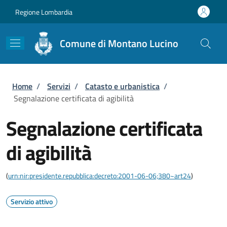
Salta al contenuto principale
Skip to footer content
Regione Lombardia
Comune di Montano Lucino
Briciole di pane
Home
/
Servizi
/
Catasto e urbanistica
/
Segnalazione certificata di agibilità
Segnalazione certificata
di agibilità
(
urn:nir:presidente.repubblica:decreto:2001-06-06;380~art24
)
Servizio attivo