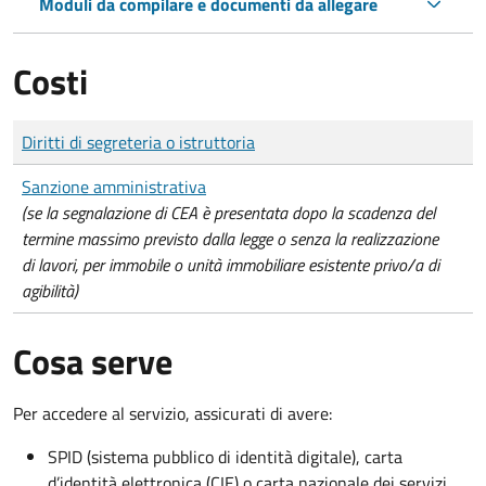
Moduli da compilare e documenti da allegare
Costi
Tipo di pagamento
Importo
Diritti di segreteria o istruttoria
Sanzione amministrativa
(se la segnalazione di CEA è presentata dopo la scadenza del
termine massimo previsto dalla legge o senza la realizzazione
di lavori, per immobile o unità immobiliare esistente privo/a di
agibilità)
Cosa serve
Per accedere al servizio, assicurati di avere:
SPID (sistema pubblico di identità digitale), carta
d’identità elettronica (CIE) o carta nazionale dei servizi