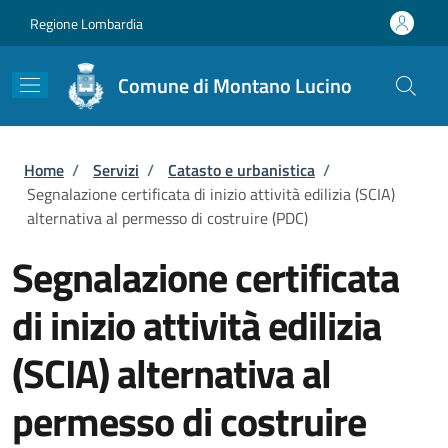
Salta al contenuto principale
Skip to footer content
Regione Lombardia
Comune di Montano Lucino
Briciole di pane
Home
/
Servizi
/
Catasto e urbanistica
/
Segnalazione certificata di inizio attività edilizia (SCIA)
alternativa al permesso di costruire (PDC)
Segnalazione certificata
di inizio attività edilizia
(SCIA) alternativa al
permesso di costruire